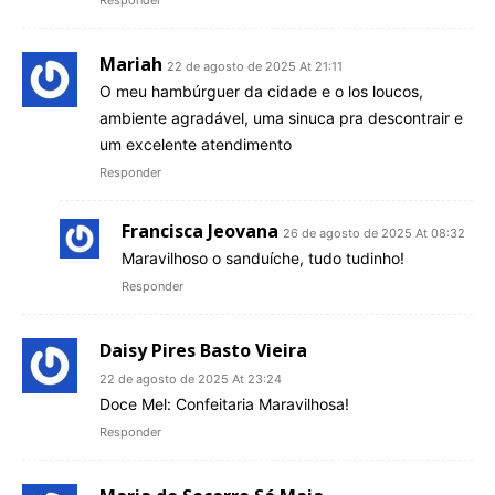
Responder
Mariah
22 de agosto de 2025 At 21:11
O meu hambúrguer da cidade e o los loucos,
ambiente agradável, uma sinuca pra descontrair e
um excelente atendimento
Responder
Francisca Jeovana
26 de agosto de 2025 At 08:32
Maravilhoso o sanduíche, tudo tudinho!
Responder
Daisy Pires Basto Vieira
22 de agosto de 2025 At 23:24
Doce Mel: Confeitaria Maravilhosa!
Responder