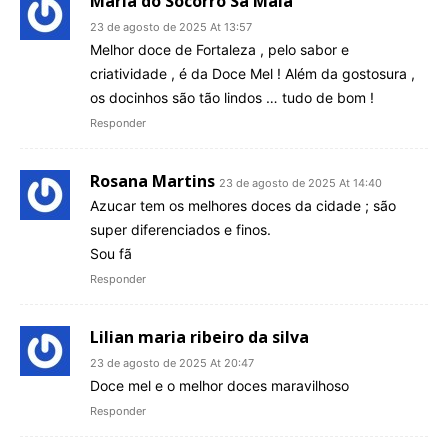
Maria do Socorro Sá Maia
23 de agosto de 2025 At 13:57
Melhor doce de Fortaleza , pelo sabor e
criatividade , é da Doce Mel ! Além da gostosura ,
os docinhos são tão lindos … tudo de bom !
Responder
Rosana Martins
23 de agosto de 2025 At 14:40
Azucar tem os melhores doces da cidade ; são
super diferenciados e finos.
Sou fã
Responder
Lilian maria ribeiro da silva
23 de agosto de 2025 At 20:47
Doce mel e o melhor doces maravilhoso
Responder