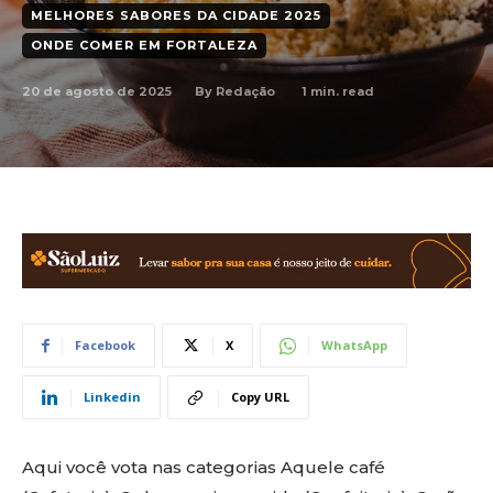
MELHORES SABORES DA CIDADE 2025
ONDE COMER EM FORTALEZA
20 de agosto de 2025
1
min. read
By
Redação
Facebook
X
WhatsApp
Linkedin
Copy URL
Aqui você vota nas categorias Aquele café