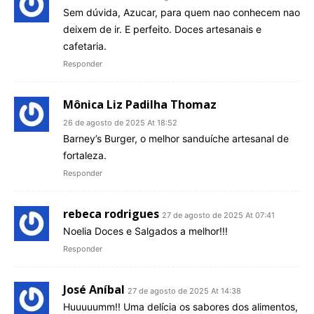
Sem dúvida, Azucar, para quem nao conhecem nao
deixem de ir. E perfeito. Doces artesanais e
cafetaria.
Responder
Mônica Liz Padilha Thomaz
26 de agosto de 2025 At 18:52
Barney’s Burger, o melhor sanduíche artesanal de
fortaleza.
Responder
rebeca rodrigues
27 de agosto de 2025 At 07:41
Noelia Doces e Salgados a melhor!!!
Responder
José Aníbal
27 de agosto de 2025 At 14:38
Huuuuumm!! Uma delícia os sabores dos alimentos,