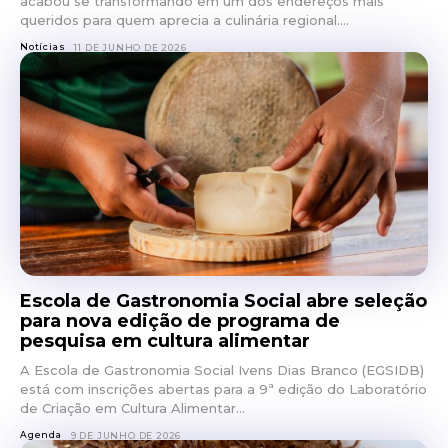
acabou se transformando em um dos endereços mais
queridos para quem aprecia a culinária regional....
Notícias
11 DE JUNHO DE 2026
Escola de Gastronomia Social abre seleção
para nova edição de programa de
pesquisa em cultura alimentar
A Escola de Gastronomia Social Ivens Dias Branco (EGSIDB)
está com inscrições abertas para a 9ª edição do Laboratório
de Criação em Cultura Alimentar...
Agenda
9 DE JUNHO DE 2026