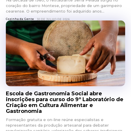
Na década de 1980, o restaurante Serra Pelada surgiu no
coração do bairro Montese, propriedade de um garimpeiro
cearense. O empreendimento foi adquirido anos...
Cozinha da Gente
30 DE JULHO DE 2026
Escola de Gastronomia Social abre
inscrições para curso do 9º Laboratório de
Criação em Cultura Alimentar e
Gastronomia
Formação gratuita e on-line reúne especialistas e
representantes da produção artesanal para debater
regularização sanitária, valorização dos saberes tradicionais