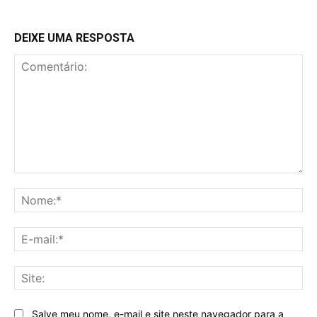
DEIXE UMA RESPOSTA
Comentário:
No
E-
mai
Sit
Salve meu nome, e-mail e site neste navegador para a