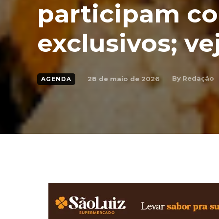
participam c
exclusivos; vej
By
Redação
28 de maio de 2026
AGENDA