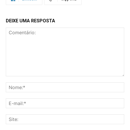
DEIXE UMA RESPOSTA
Comentário:
No
E-
mai
Sit