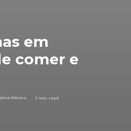
nas em
de comer e
eline Ribeiro
3
min. read