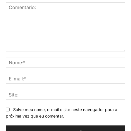
Comentário:
No
E-
mai
Sit
Salve meu nome, e-mail e site neste navegador para a
próxima vez que eu comentar.