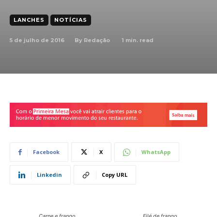
LANCHES
NOTÍCIAS
5 de julho de 2016
1
min. read
By
Redação
Facebook
X
WhatsApp
Linkedin
Copy URL
Carne e frango
Filé de frango