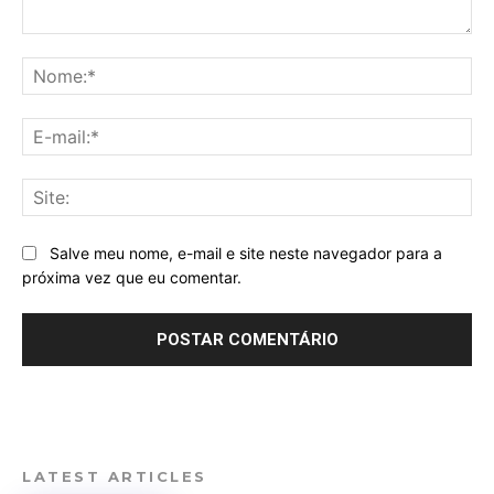
Comentário:
No
E-
mai
Sit
Salve meu nome, e-mail e site neste navegador para a
próxima vez que eu comentar.
LATEST ARTICLES