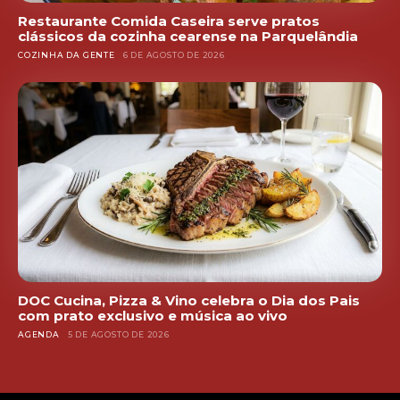
Restaurante Comida Caseira serve pratos
clássicos da cozinha cearense na Parquelândia
COZINHA DA GENTE
6 DE AGOSTO DE 2026
DOC Cucina, Pizza & Vino celebra o Dia dos Pais
com prato exclusivo e música ao vivo
AGENDA
5 DE AGOSTO DE 2026