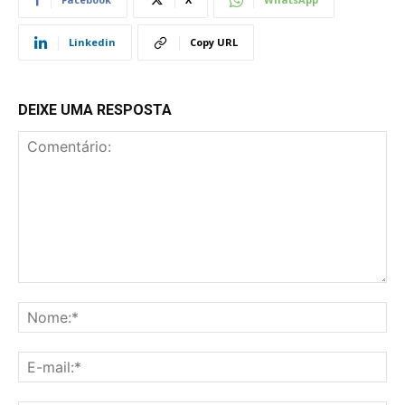
Linkedin
Copy URL
DEIXE UMA RESPOSTA
Comentário:
No
E-
mai