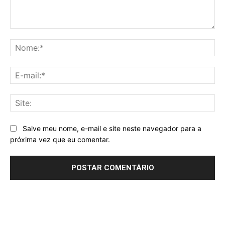
Comentário:
No
E-
mai
Sit
Salve meu nome, e-mail e site neste navegador para a
próxima vez que eu comentar.