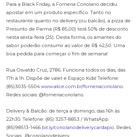
Para a Black Friday, a Forneria Coriolano decidiu
apostar em um produto específico. Tanto no
restaurante quanto no delivery (ou balcão), a pizza de
Presunto de Parma (R$ 85,00) terá 50% de desconto
nesta sexta-feira (25). Desta forma, os amantes do
sabor poderão consumir ao valor de R$ 42,50. Uma
boa pedida para começar o fim de semana!
Rua Osvaldo Cruz, 2786. Funciona todos os dias, das
17h à 1h. Dispõe de valet e Espaço Kids! Telefone:
(85)3035-5504
www.alice.com.br/forneriacoriolano
.
Redes sociais: @forneriacoriolano.
Delivery & Balcão: de terça a domingo, das 16h às
22h30. Telefone: (85) 3257-8853 / WhatsApp
(85)98513-1466
bit.ly/coriolanodeliverycardapio
. Redes
Sociais: @coriolanodelivery.