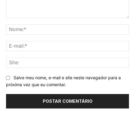
Comentário:
No
E-
mai
Sit
Salve meu nome, e-mail e site neste navegador para a
próxima vez que eu comentar.