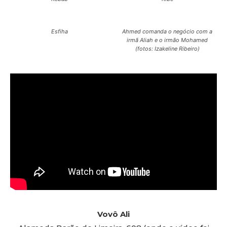
Esfiha
Ahmed comanda o negócio com a
irmã Aliah e o irmão Mohamed
(fotos: Izakeline Ribeiro)
Vovô Ali