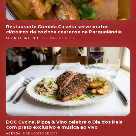
Restaurante Comida Caseira serve pratos
clássicos da cozinha cearense na Parquelândia
COZINHA DA GENTE
6 DE AGOSTO DE 2026
DOC Cucina, Pizza & Vino celebra o Dia dos Pais
com prato exclusivo e música ao vivo
AGENDA
5 DE AGOSTO DE 2026