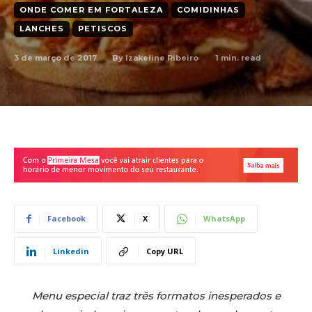
ONDE COMER EM FORTALEZA
COMIDINHAS
LANCHES
PETISCOS
3 de março de 2017
1
min. read
By
Izakeline Ribeiro
Facebook
X
WhatsApp
Linkedin
Copy URL
Menu especial traz três formatos inesperados e