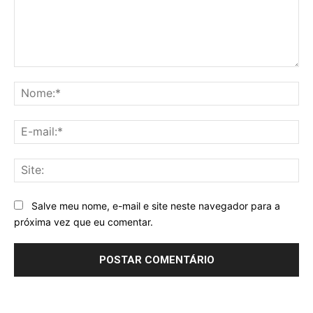
Comentário:
No
E-
mai
Sit
Salve meu nome, e-mail e site neste navegador para a
próxima vez que eu comentar.