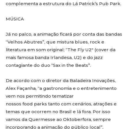
complementa a estrutura do
Lá
Patrick
’s
Pub Park
.
MÚSICA
Já no palco, a animação ficará por conta das bandas
“Velhos Abutres”, que mistura blues, rock e
literatura em som original; “The Fly U2″ (cover da
mais famosa banda Irlandesa, U2) e do jazz
contagiante do duo “Sax in
the
Beats”.
De acordo com o diretor da Baladeira Inovações,
Alex Façanha, “a gastronomia e o entretenimento
vem nos permitindo tematizar
nossos
food
parks
tanto com cenários, atrações e
temas que ocorrem no Brasil e lá fora. Por isso
vamos da Quermesse ao
Oktoberfora
, sempre
incorporando a animação do público local”,