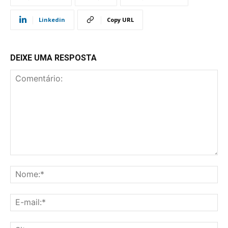
Linkedin
Copy URL
DEIXE UMA RESPOSTA
Comentário:
No
E-
mai
Sit