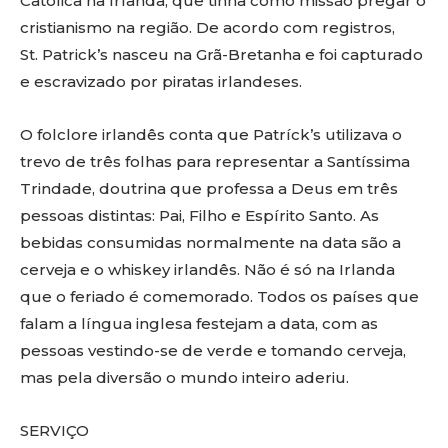
Católica na Irlanda, que tinha como missão pregar o
cristianismo na região. De acordo com registros,
St.
Patrick
’s
nasceu na Grã-Bretanha e foi capturado
e escravizado por piratas irlandeses.
O folclore irlandês conta que
Patríck’s
utilizava o
trevo de três folhas para representar a Santíssima
Trindade, doutrina que professa a Deus em três
pessoas distintas: Pai, Filho e Espírito Santo. As
bebidas consumidas normalmente na data são a
cerveja e o
whiskey
irlandês. Não é só na Irlanda
que o feriado é comemorado. Todos os países que
falam a língua inglesa festejam a data, com as
pessoas vestindo-se de verde e tomando cerveja,
mas pela diversão o mundo inteiro aderiu.
SERVIÇO