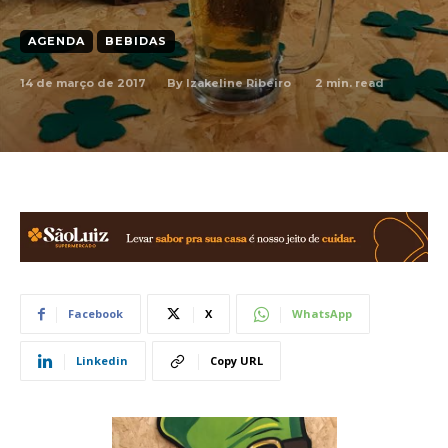
AGENDA
BEBIDAS
14 de março de 2017
2
min. read
By
Izakeline Ribeiro
Facebook
X
WhatsApp
Linkedin
Copy URL