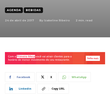
AGENDA
BEBIDAS
24 de abril de 2017
2
min. read
By
Izakeline Ribeiro
Facebook
X
WhatsApp
Linkedin
Copy URL