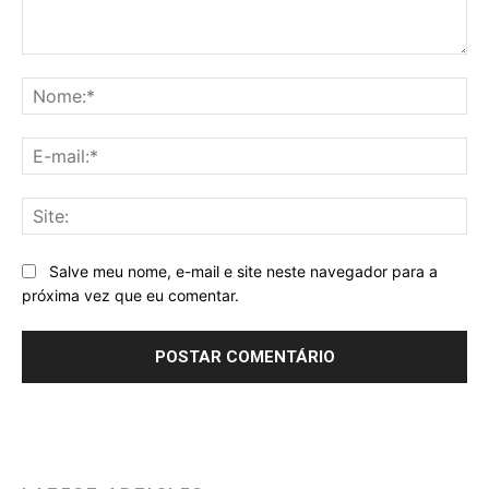
Comentário:
No
E-
mai
Sit
Salve meu nome, e-mail e site neste navegador para a
próxima vez que eu comentar.