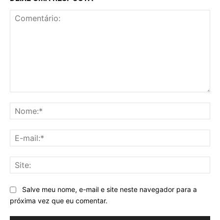
Comentário:
No
E-
mai
Sit
Salve meu nome, e-mail e site neste navegador para a
próxima vez que eu comentar.