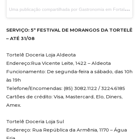
U
ma publicação compartilhada por Gastronomia em Fortaleza (CE) (@saboresdacidade)
SERVIÇO: 5º FESTIVAL DE MORANGOS DA TORTELÊ
– ATÉ 31/08
Tortelê Doceria Loja Aldeota
Endereço:Rua Vicente Leite, 1422 – Aldeota
Funcionamento: De segunda-feira a sábado, das 10h
às 19h
Telefone/Encomendas: (85) 3082.1122 / 3224.6185
Cartões de crédito: Visa, Mastercard, Elo, Diners,
Amex.
Tortelê Doceria Loja Sul
Endereço: Rua República da Armênia, 1170 – Água
Fria