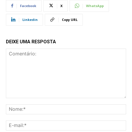
Facebook
X
WhatsApp
Linkedin
Copy URL
DEIXE UMA RESPOSTA
Comentário:
No
E-
mai