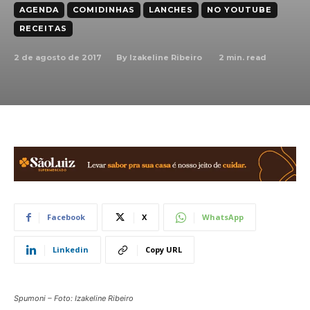
AGENDA
COMIDINHAS
LANCHES
NO YOUTUBE
RECEITAS
2 de agosto de 2017
2
min. read
By
Izakeline Ribeiro
Facebook
X
WhatsApp
Linkedin
Copy URL
Spumoni – Foto: Izakeline Ribeiro