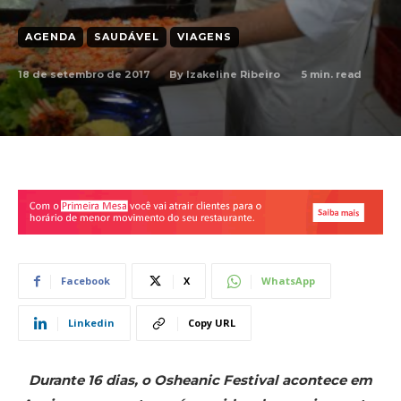
AGENDA
SAUDÁVEL
VIAGENS
18 de setembro de 2017
5
min. read
By
Izakeline Ribeiro
Facebook
X
WhatsApp
Linkedin
Copy URL
Durante 16 dias, o Osheanic Festival acontece em