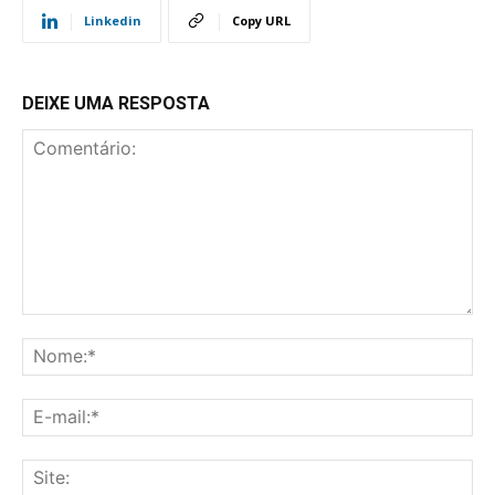
Linkedin
Copy URL
DEIXE UMA RESPOSTA
Comentário:
No
E-
mai
Sit