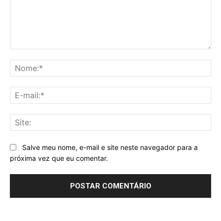
Comentário:
No
E-
mai
Sit
Salve meu nome, e-mail e site neste navegador para a
próxima vez que eu comentar.