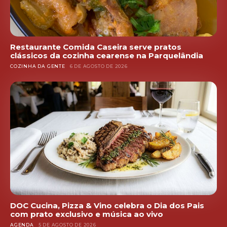
Restaurante Comida Caseira serve pratos
clássicos da cozinha cearense na Parquelândia
COZINHA DA GENTE
6 DE AGOSTO DE 2026
DOC Cucina, Pizza & Vino celebra o Dia dos Pais
com prato exclusivo e música ao vivo
AGENDA
5 DE AGOSTO DE 2026