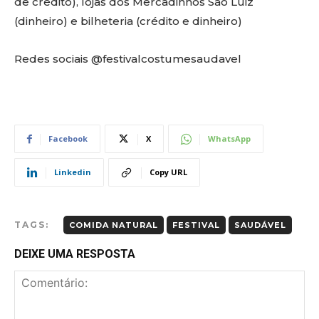
de crédito), lojas dos Mercadinhos São Luiz
(dinheiro) e bilheteria (crédito e dinheiro)
Redes sociais @festivalcostumesaudavel
Facebook
X
WhatsApp
Linkedin
Copy URL
TAGS:
COMIDA NATURAL
FESTIVAL
SAUDÁVEL
DEIXE UMA RESPOSTA