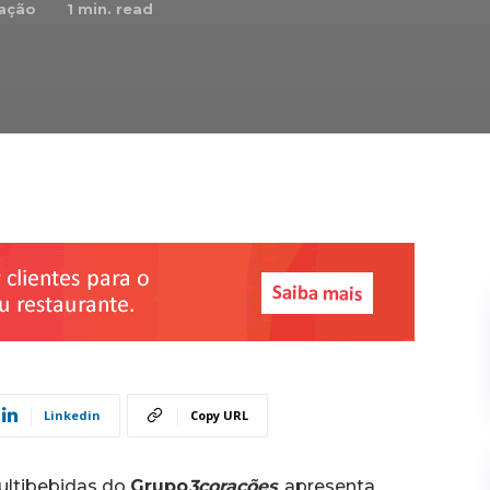
ação
1
min. read
Linkedin
Copy URL
ultibebidas do
Grupo
3corações
, apresenta