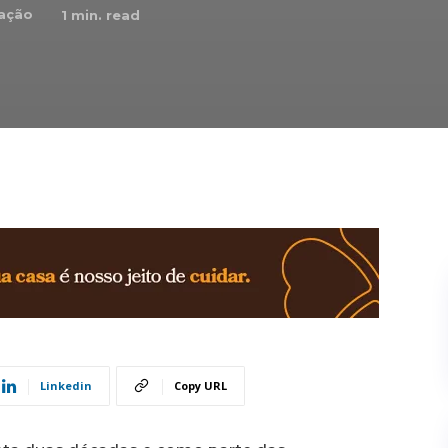
ação
1
min. read
Linkedin
Copy URL