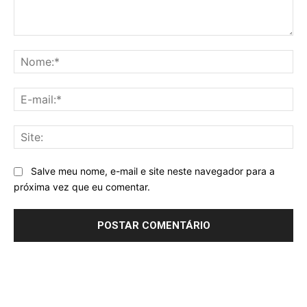
Comentário:
No
E-
mai
Sit
Salve meu nome, e-mail e site neste navegador para a
próxima vez que eu comentar.