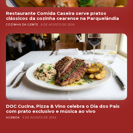
Restaurante Comida Caseira serve pratos
clássicos da cozinha cearense na Parquelândia
COZINHA DA GENTE
6 DE AGOSTO DE 2026
DOC Cucina, Pizza & Vino celebra o Dia dos Pais
com prato exclusivo e música ao vivo
AGENDA
5 DE AGOSTO DE 2026