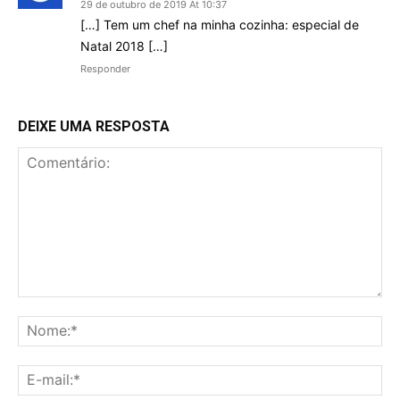
29 de outubro de 2019 At 10:37
[…] Tem um chef na minha cozinha: especial de
Natal 2018 […]
Responder
DEIXE UMA RESPOSTA
Comentário:
No
E-
mai