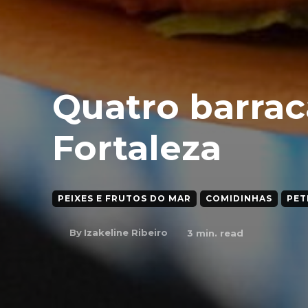
Quatro barrac
Fortaleza
PEIXES E FRUTOS DO MAR
COMIDINHAS
PET
By
Izakeline Ribeiro
3
min. read