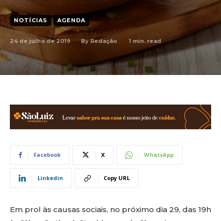
NOTÍCIAS
AGENDA
24 de julho de 2019
1
min. read
By
Redação
Facebook
X
WhatsApp
Linkedin
Copy URL
Em prol às causas sociais, no próximo dia 29, das 19h