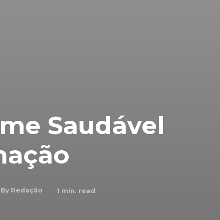
ume Saudável
mação
By
Redação
1
min. read