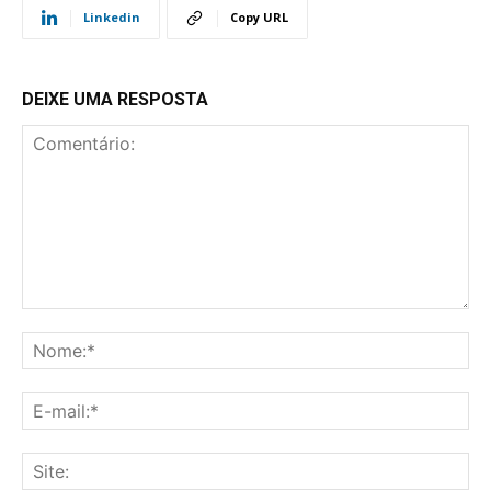
Linkedin
Copy URL
DEIXE UMA RESPOSTA
Comentário:
No
E-
mai
Sit