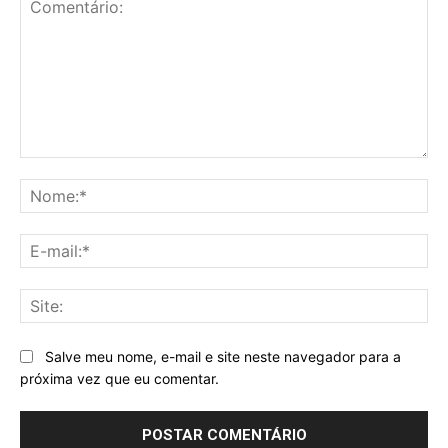
Comentário:
No
E-
mai
Sit
Salve meu nome, e-mail e site neste navegador para a
próxima vez que eu comentar.