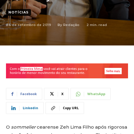
NOTÍCIAS
24 de setembro de 2019
2
min. read
By
Redação
Facebook
X
WhatsApp
Linkedin
Copy URL
O
sommelier
cearense Zeh Lima Filho após rigorosa