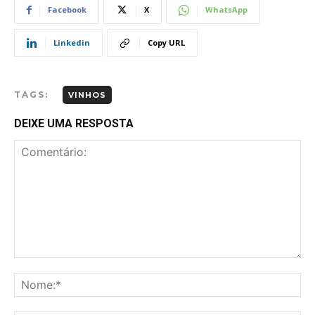
Facebook
X
WhatsApp
Linkedin
Copy URL
TAGS:
VINHOS
DEIXE UMA RESPOSTA
Comentário:
No