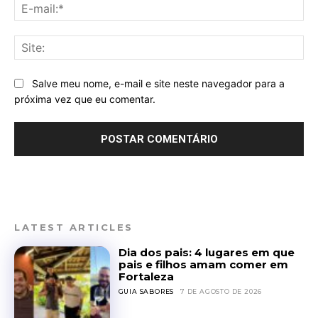
E-
mai
Sit
Salve meu nome, e-mail e site neste navegador para a
próxima vez que eu comentar.
LATEST ARTICLES
Dia dos pais: 4 lugares em que
pais e filhos amam comer em
Fortaleza
GUIA SABORES
7 DE AGOSTO DE 2026