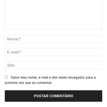
Comentário:
No
E-
mai
Sit
Salve meu nome, e-mail e site neste navegador para a
próxima vez que eu comentar.