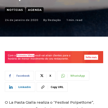
NOTÍCIAS
AGENDA
24 de janeiro de 2020
1
min. read
By
Redação
Facebook
X
WhatsApp
Linkedin
Copy URL
O La Pasta Gialla realiza o “Festival Polpettone”,