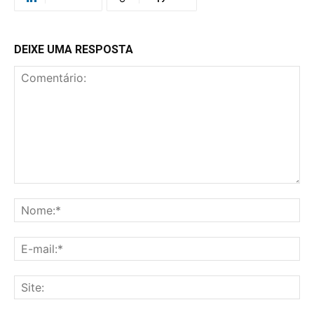
DEIXE UMA RESPOSTA
Comentário:
No
E-
mai
Sit