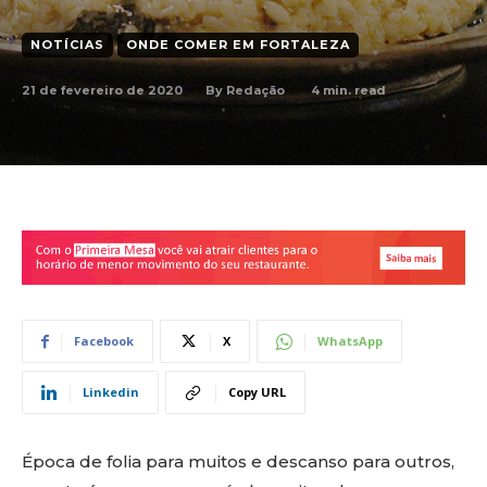
NOTÍCIAS
ONDE COMER EM FORTALEZA
21 de fevereiro de 2020
4
min. read
By
Redação
Facebook
X
WhatsApp
Linkedin
Copy URL
Época de folia para muitos e descanso para outros,