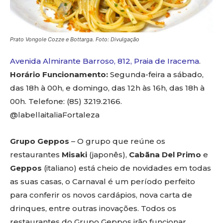
Prato Vongole Cozze e Bottarga. Foto: Divulgação
Avenida Almirante Barroso, 812, Praia de Iracema
.
Horário Funcionamento:
Segunda-feira a sábado,
das 18h à 00h, e domingo, das 12h às 16h, das 18h à
00h. Telefone:
(85) 3219.2166
.
@labellaitaliaFortaleza
Grupo Geppos
– O grupo que reúne os
restaurantes
Misaki
(japonês),
Cabãna Del Primo
e
Geppos
(italiano) está cheio de novidades em todas
as suas casas, o Carnaval é um período perfeito
para conferir os novos cardápios, nova carta de
drinques, entre outras inovações. Todos os
restaurantes do Grupo Geppos irão funcionar