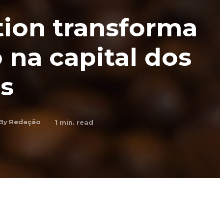
tion transforma
 na capital dos
is
By
Redação
1
min. read