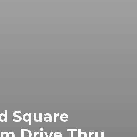
d Square
om Drive Thru