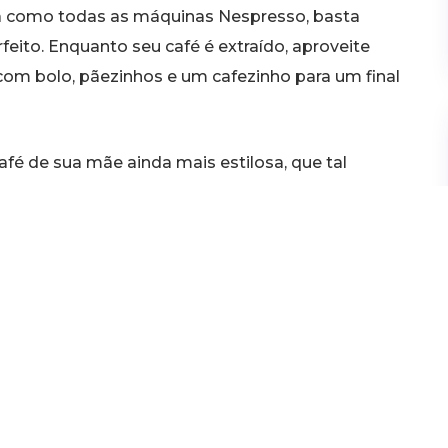
ica como todas as máquinas Nespresso, basta
eito. Enquanto seu café é extraído, aproveite
com bolo, pãezinhos e um cafezinho para um final
café de sua mãe ainda mais estilosa, que tal
 nas cápsulas da Nespresso, esse acessório
da mais delicioso: sua base côncava permite a
chanfradas ajudam a preservar todos os aromas
regam. Para o Dia das Mães, a marca confere uma
as, ganhe um par de xícaras pixie espresso
Divulgação
uem aprecia os aromas e sabores de
as taças do mercado desenvolvidas