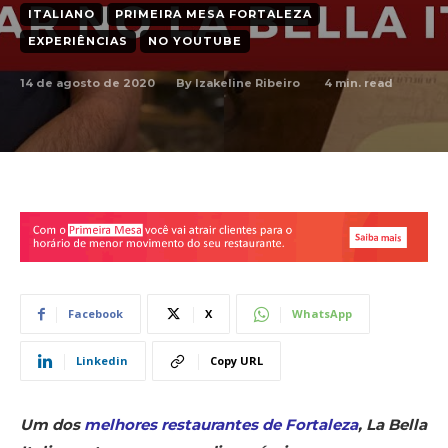
ITALIANO
PRIMEIRA MESA FORTALEZA
EXPERIÊNCIAS
NO YOUTUBE
14 de agosto de 2020
4
min. read
By
Izakeline Ribeiro
Facebook
X
WhatsApp
Linkedin
Copy URL
Um dos
melhores restaurantes de Fortaleza
, La Bella