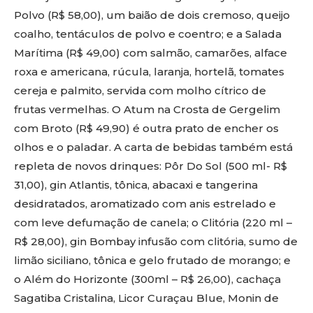
Polvo (R$ 58,00), um baião de dois cremoso, queijo
coalho, tentáculos de polvo e coentro; e a Salada
Marítima (R$ 49,00) com salmão, camarões, alface
roxa e americana, rúcula, laranja, hortelã, tomates
cereja e palmito, servida com molho cítrico de
frutas vermelhas. O Atum na Crosta de Gergelim
com Broto (R$ 49,90) é outra prato de encher os
olhos e o paladar. A carta de bebidas também está
repleta de novos drinques: Pôr Do Sol (500 ml- R$
31,00), gin Atlantis, tônica, abacaxi e tangerina
desidratados, aromatizado com anis estrelado e
com leve defumação de canela; o Clitória (220 ml –
R$ 28,00), gin Bombay infusão com clitória, sumo de
limão siciliano, tônica e gelo frutado de morango; e
o Além do Horizonte (300ml – R$ 26,00), cachaça
Sagatiba Cristalina, Licor Curaçau Blue, Monin de