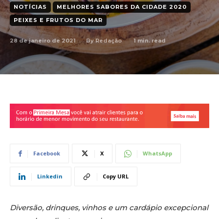
NOTÍCIAS
MELHORES SABORES DA CIDADE 2020
PEIXES E FRUTOS DO MAR
28 de janeiro de 2021
1
min. read
By
Redação
Facebook
X
WhatsApp
Linkedin
Copy URL
Diversão, drinques, vinhos e um cardápio excepcional