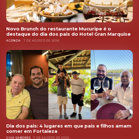
Novo Brunch do restaurante Mucuripe é o
destaque do dia dos pais do Hotel Gran Marquise
AGENDA
7 DE AGOSTO DE 2026
Dia dos pais: 4 lugares em que pais e filhos amam
comer em Fortaleza
GUIA SABORES
7 DE AGOSTO DE 2026