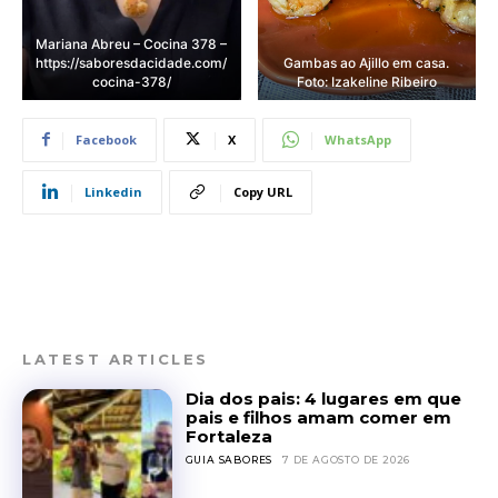
Mariana Abreu – Cocina 378 –
https://saboresdacidade.com/
Gambas ao Ajillo em casa.
cocina-378/
Foto: Izakeline Ribeiro
Facebook
X
WhatsApp
Linkedin
Copy URL
LATEST ARTICLES
Dia dos pais: 4 lugares em que
pais e filhos amam comer em
Fortaleza
GUIA SABORES
7 DE AGOSTO DE 2026