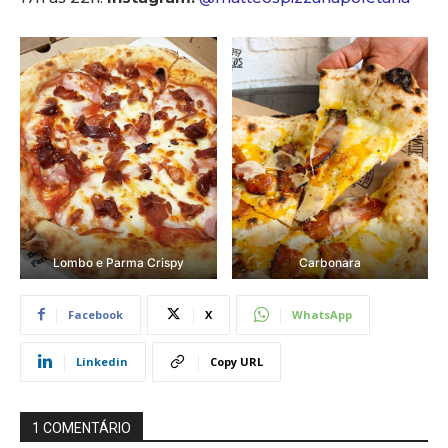
Lombo e Parma Crispy
Carbonara
Facebook
X
WhatsApp
Linkedin
Copy URL
1 COMENTÁRIO