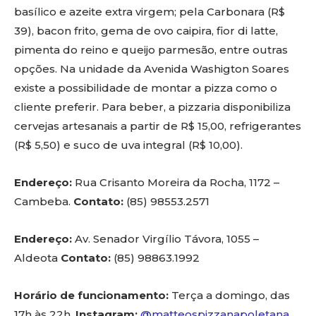
basílico e azeite extra virgem; pela Carbonara (R$
39), bacon frito, gema de ovo caipira, fior di latte,
pimenta do reino e queijo parmesão, entre outras
opções. Na unidade da Avenida Washigton Soares
existe a possibilidade de montar a pizza como o
cliente preferir. Para beber, a pizzaria disponibiliza
cervejas artesanais a partir de R$ 15,00, refrigerantes
(R$ 5,50) e suco de uva integral (R$ 10,00).
Endereço:
Rua Crisanto Moreira da Rocha, 1172 –
Cambeba.
Contato:
(85) 98553.2571
Endereço:
Av. Senador Virgílio Távora, 1055 –
Aldeota
Contato:
(85) 98863.1992
Horário de funcionamento:
Terça a domingo, das
17h às 22h.
Instagram:
@matteospizzanapoletana