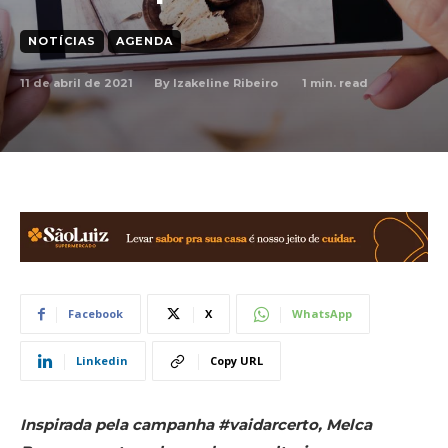
NOTÍCIAS
AGENDA
11 de abril de 2021
1
min. read
By
Izakeline Ribeiro
Facebook
X
WhatsApp
Linkedin
Copy URL
Inspirada pela campanha #vaidarcerto, Melca