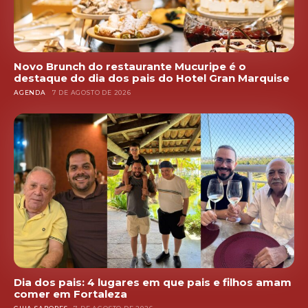
Novo Brunch do restaurante Mucuripe é o
destaque do dia dos pais do Hotel Gran Marquise
AGENDA
7 DE AGOSTO DE 2026
Dia dos pais: 4 lugares em que pais e filhos amam
comer em Fortaleza