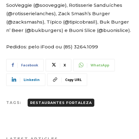
SooVeggie (@sooveggie), Rotisserie Sanduíches
(@rotisserielanches), Zack Smash’s Burger
(@zacksmashs), Típico (@tipicobrasil), Buk Burger
n’ Beer (@bukburgers) e Buoni Slice (@buonislice).
Pedidos: pelo iFood ou (85) 3264.1099
Facebook
X
WhatsApp
Linkedin
Copy URL
TAGS:
RESTAURANTES FORTALEZA
LATEST ARTICLES