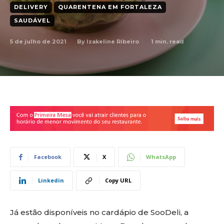
DELIVERY
QUARENTENA EM FORTALEZA
SAUDÁVEL
5 de julho de 2021
1
min. read
By
Izakeline Ribeiro
Facebook
X
WhatsApp
Linkedin
Copy URL
Já estão disponíveis no cardápio de SooDeli, a