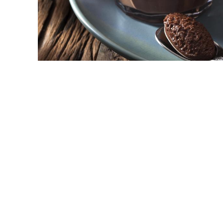
Foto: reprodução
Para comemorar o Dia do Chocolate, o chef d
compartilha receita de mousse de chocolate c
Mousse de Chocolate com três ingrediente
200g de chocolate meio amargo
200g de creme de leite
3 claras em neve