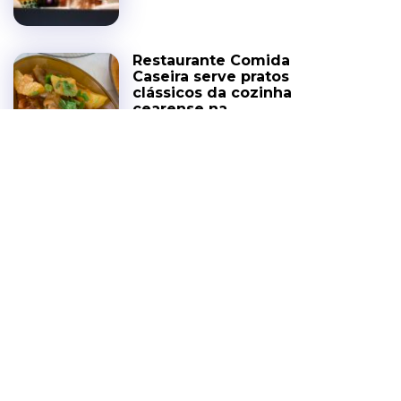
Restaurante Comida
Caseira serve pratos
clássicos da cozinha
cearense na
Parquelândia
COZINHA DA GENTE
6 DE AGOSTO DE 2026