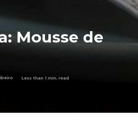
ca: Mousse de
ibeiro
Less than 1
min. read