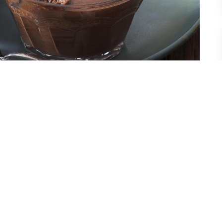
os Mercadinhos São Luiz Phelipe Carvalho,
om apenas três ingredientes. Confira abaixo:
s: