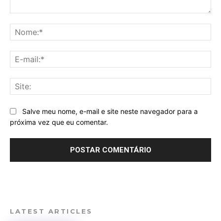
Comentário:
No
E-
mai
Sit
Salve meu nome, e-mail e site neste navegador para a
próxima vez que eu comentar.
LATEST ARTICLES