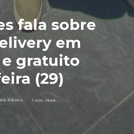
s fala sobre
elivery em
 e gratuito
eira (29)
ine Ribeiro
1
min. read