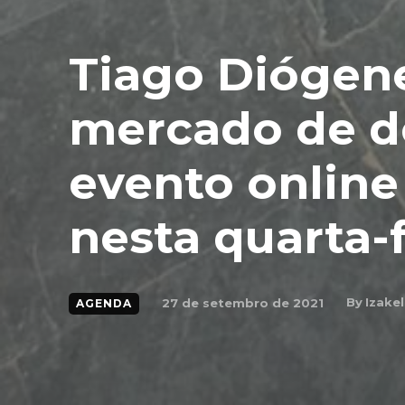
Tiago Diógene
mercado de d
evento online
nesta quarta-f
By
Izakel
27 de setembro de 2021
AGENDA