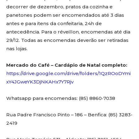
decorrer de dezembro, pratos da cozinha e
panetones podem ser encomendados até 3 dias
antes e para itens da confeitaria, 24h de
antecedência. Para o réveillon, encomendas até dia
29/12. Todas as encomendas deverão ser retiradas
nas lojas.
Mercado do Café – Cardápio de Natal completo:
https://drive.google.com/drive/folders/1QzROoDYmi
xY4JGweYK3DjNKAHx7Y7Rjv
Whatsapp para encomendas: (‪85) 8860‑7038‬
Rua Padre Francisco Pinto – 186 – Benfica: (85) 3283-
2419