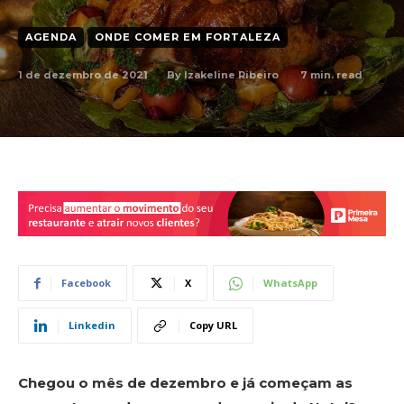
AGENDA
ONDE COMER EM FORTALEZA
1 de dezembro de 2021
7
min. read
By
Izakeline Ribeiro
Facebook
X
WhatsApp
Linkedin
Copy URL
Chegou o mês de dezembro e já começam as