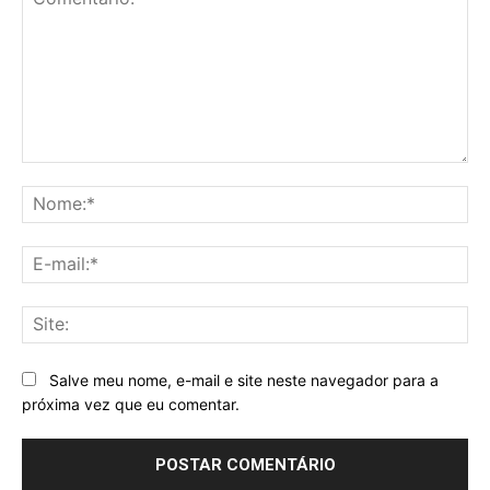
Comentário:
No
E-
mai
Sit
Salve meu nome, e-mail e site neste navegador para a
próxima vez que eu comentar.