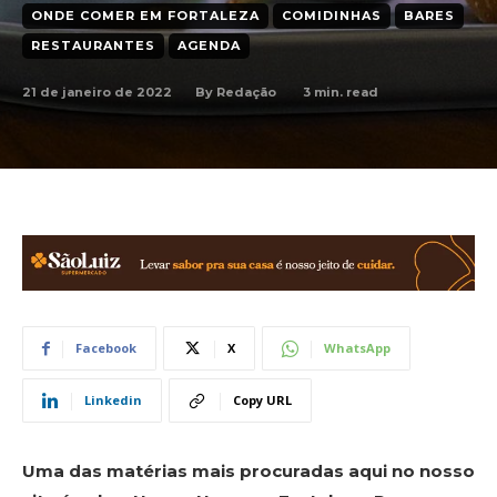
ONDE COMER EM FORTALEZA
COMIDINHAS
BARES
RESTAURANTES
AGENDA
21 de janeiro de 2022
3
min. read
By
Redação
Facebook
X
WhatsApp
Linkedin
Copy URL
Uma das matérias mais procuradas aqui no nosso