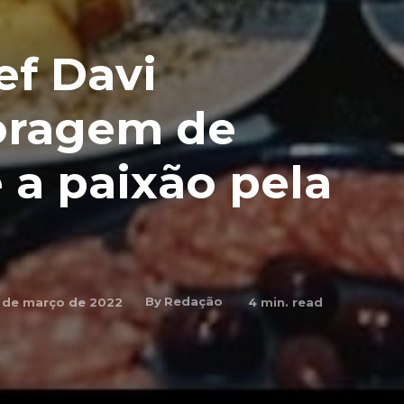
ef Davi
coragem de
a paixão pela
By
Redação
 de março de 2022
4
min. read