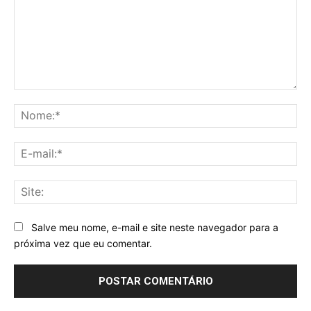
Comentário:
No
E-
mai
Sit
Salve meu nome, e-mail e site neste navegador para a
próxima vez que eu comentar.