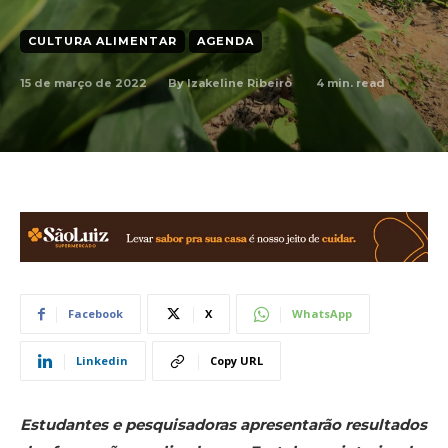
CULTURA ALIMENTAR
AGENDA
15 de março de 2022
4
min. read
By
Izakeline Ribeiro
Facebook
X
WhatsApp
Linkedin
Copy URL
Estudantes e pesquisadoras apresentarão resultados