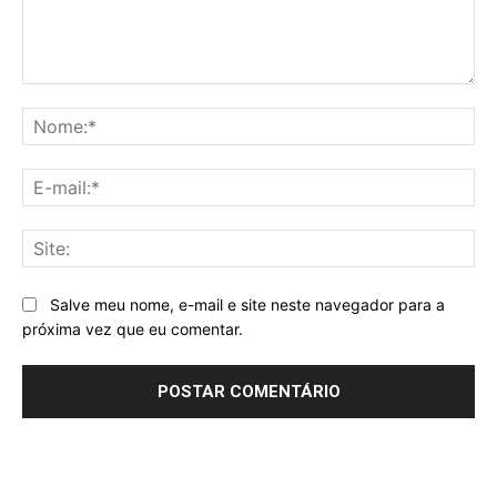
Comentário:
No
E-
mai
Sit
Salve meu nome, e-mail e site neste navegador para a
próxima vez que eu comentar.