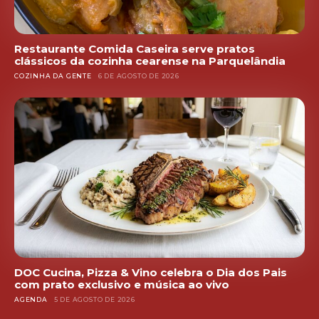
Restaurante Comida Caseira serve pratos
clássicos da cozinha cearense na Parquelândia
COZINHA DA GENTE
6 DE AGOSTO DE 2026
DOC Cucina, Pizza & Vino celebra o Dia dos Pais
com prato exclusivo e música ao vivo
AGENDA
5 DE AGOSTO DE 2026