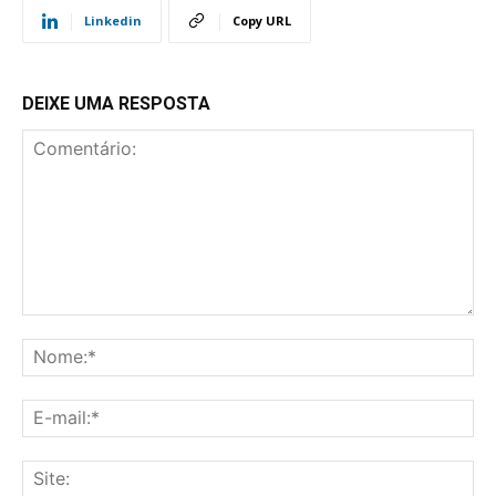
Linkedin
Copy URL
DEIXE UMA RESPOSTA
Comentário:
No
E-
mai
Sit