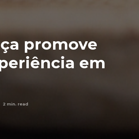
aça promove
periência em
2
min. read